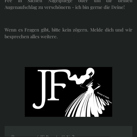
Fee in Sachen Nagelpflege oder um dir deinen
Augenaufschlag zu verschönern - ich bin gerne die Deine!
Wenn es Fragen gibt, bitte kein zögern. Melde dich und wir
besprechen alles weitere.
© 2022 - 2026 JF Beauty & Nails