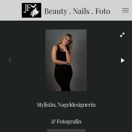
Zum
Beauty . Nails . Foto
Hauptinhalt
springen
Stylistin, Nageldesignerin
& Fotografin